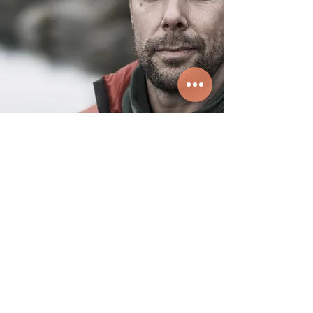
Captain John
Com mais de 10 anos de experiência
em navegação, o Capitão John é
responsável por garantir a segurança
de nossos passageiros em cada
passeio. Além disso, sua paixão pelo
mar e sua vasta experiência em
turismo náutico garantem uma
experiência inesquecível para nossos
clientes.